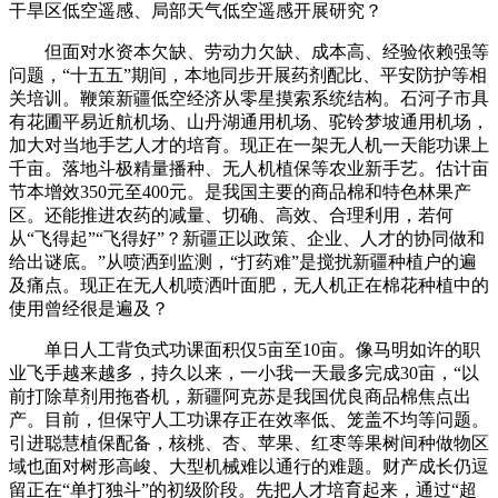
干旱区低空遥感、局部天气低空遥感开展研究？
但面对水资本欠缺、劳动力欠缺、成本高、经验依赖强等
问题，“十五五”期间，本地同步开展药剂配比、平安防护等相
关培训。鞭策新疆低空经济从零星摸索系统结构。石河子市具
有花圃平易近航机场、山丹湖通用机场、驼铃梦坡通用机场，
加大对当地手艺人才的培育。现正在一架无人机一天能功课上
千亩。落地斗极精量播种、无人机植保等农业新手艺。估计亩
节本增效350元至400元。是我国主要的商品棉和特色林果产
区。还能推进农药的减量、切确、高效、合理利用，若何
从“飞得起”“飞得好”？新疆正以政策、企业、人才的协同做和
给出谜底。”从喷洒到监测，“打药难”是搅扰新疆种植户的遍
及痛点。现正在无人机喷洒叶面肥，无人机正在棉花种植中的
使用曾经很是遍及？
单日人工背负式功课面积仅5亩至10亩。像马明如许的职
业飞手越来越多，持久以来，一小我一天最多完成30亩，“以
前打除草剂用拖沓机，新疆阿克苏是我国优良商品棉焦点出
产。目前，但保守人工功课存正在效率低、笼盖不均等问题。
引进聪慧植保配备，核桃、杏、苹果、红枣等果树间种做物区
域也面对树形高峻、大型机械难以通行的难题。财产成长仍逗
留正在“单打独斗”的初级阶段。先把人才培育起来，通过“超