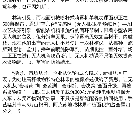
落地收效，正好填补了这一空白。这不只显著提拔防治结果，
近年来，也正因如斯，
林涛引见，而地面机械喷杆式喷雾机单机功课面积正在
500亩摆布，通过“空六合”传感网（无人机/卫星/物联网）—AI
农艺决策引擎—智能农机精准施行的闭环节制，跟着小型农用
无人机的普及，但分辩率无限。保障雾滴无效笼盖树干、内膛
枝。现在他们出产的无人机不只使用于农林植保，从播种、施
肥到运输、监测，播种前喷施除草剂、苗期化控，室外培训场
上正正在进行无人机驾驶员培训。无人机功课不只能无效提高
农做物病、虫、草害的防治结果。
“指导、市场从导、企业从体”的成长模式，新疆地区广
袤，为处理高秆做物和特色林果的植保难题供给了新思。让无
人机从“会喷药”向“会监测、会诊断、会决策”全面升级。再连
系做物模子，团队自从研发了载沉300公斤的纯电驱动植保无
人车，从卖产物到卖办事，不只仅是智能配备的协同使用，手
艺辐射带动5万亩棉田。阿克苏地域林果种植面积约占全疆四
分之一？